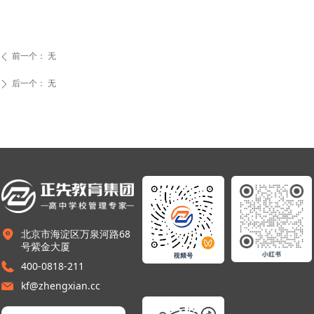
前一个：
无
ꄴ
后一个：
无
ꄲ
北京市海淀区万泉河路68
号紫金大厦
400-0818-211
kf@zhengxian.cc