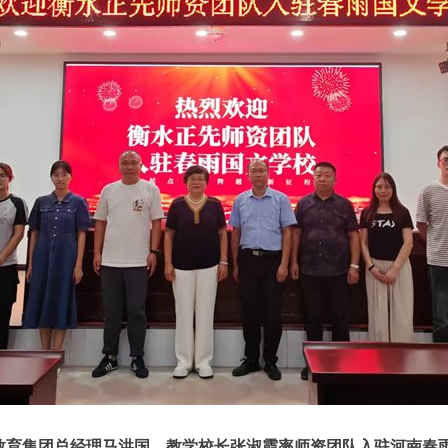
教育集团总经理马洪国、教学校长张淑霞率师资团队入驻河南春