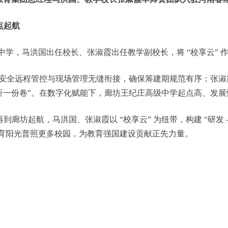
点起航
级中学，马洪国出任校长、张淑霞出任教学副校长，将 “校享云” 
育、安全远程管控与现场管理无缝衔接，确保筹建期规范有序；张
同析一份卷”。在数字化赋能下，廊坊王纪庄高级中学起点高、发
坊起航，马洪国、张淑霞以 “校享云” 为纽带，构建 “研发 — 实
育阳光普照更多校园，为教育强国建设贡献正先力量。