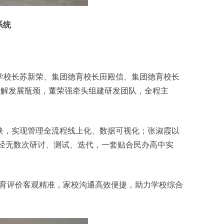
系统
学校长苏新荣、集团德育校长田殿信、集团德育校长
破解发展瓶颈，董荣强牵头组建研发团队，全程主
块，实现管理全流程线上化、数据可视化；张淑霞以
经无数次研讨、测试、迭代，一套贴合民办高中实
，德育评价客观精准，家校沟通高效便捷，助力学校综合