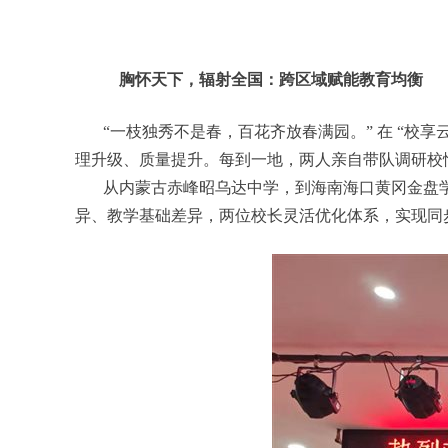
胸怀天下，辐射全国：跨区域赋能教育均衡
“一枝独秀不是春，百花齐放春满园。” 在 “
理升级、质量提升。每到一地，两人亲自带队调研校
从内蒙古赤峰昭乌达中学，到海南海口黄冈金盘学
异、教学基础差异，两位校长灵活优化体系，实现同