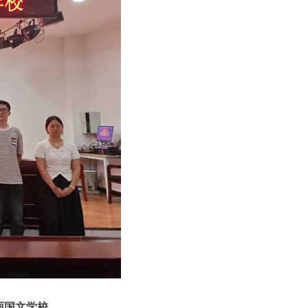
雨国文学校