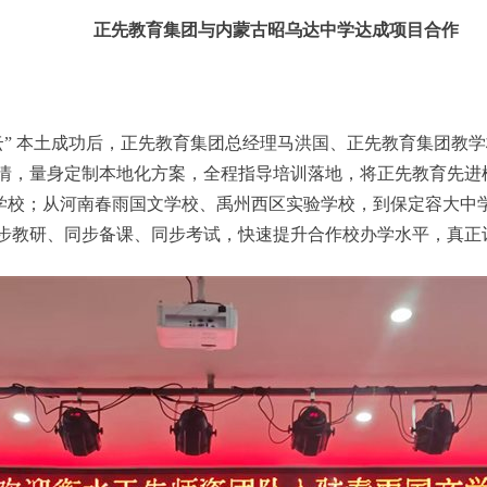
正先教育集团与内蒙古昭乌达中学达成项目合作
校享云” 本土成功后，正先教育集团总经理马洪国、正先教育集团
情，量身定制本地化方案，全程指导培训落地，将正先教育先进
校；从河南春雨国文学校、禹州西区实验学校，到保定容大中学
步教研、同步备课、同步考试，快速提升合作校办学水平，真正