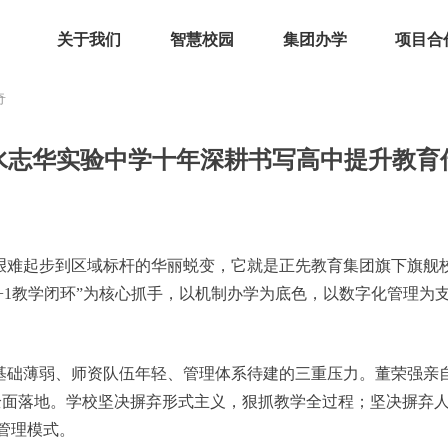
关于我们
智慧校园
集团办学
项目合
奇
水志华实验中学十年深耕书写高中提升教育
艰难起步到区域标杆的华丽蜕变，它就是正先教育集团旗下旗舰
1+1教学闭环”为核心抓手，以机制办学为底色，以数字化管理为
基础薄弱、师资队伍年轻、管理体系待建的三重压力。董荣强亲
全面落地。学校坚决摒弃形式主义，狠抓教学全过程；坚决摒弃
管理模式。