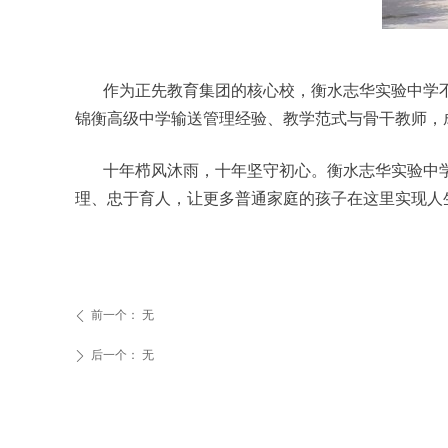
作为正先教育集团的核心校，衡水志华实验中学
锦衡高级中学输送管理经验、教学范式与骨干教师，成
十年栉风沐雨，十年坚守初心。衡水志华实验中
理、忠于育人，让更多普通家庭的孩子在这里实现人
前一个：
无
ꄴ
后一个：
无
ꄲ