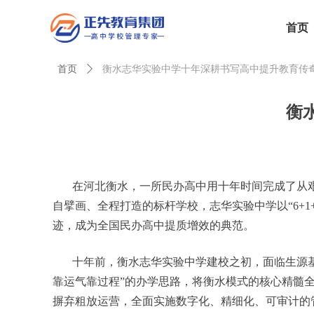
首页
首页
ꄲ
衡水志华实验中学十年深耕书写高中提升教育传
衡
在河北衡水，一所民办高中用十年时间完成了从
自擘画、全程打造的标杆学校，志华实验中学以“6+
迹，成为全国民办高中提质增效的典范。
十年前，衡水志华实验中学建校之初，面临生源
靠运气靠过程”的办学思路，将衡水模式的核心精髓
摒弃粗放运营，全面实施数字化、精细化、可审计的