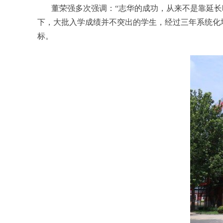
董荣强多次强调：“志华的成功，从来不是靠延
下，大批入学成绩并不突出的学生，经过三年系统化
标。