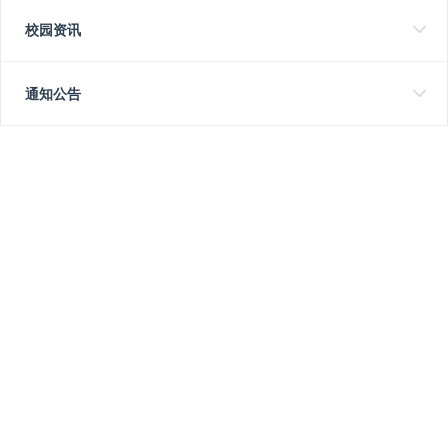
续、可复制的民办高中发展道路。
校园资讯
通知公告