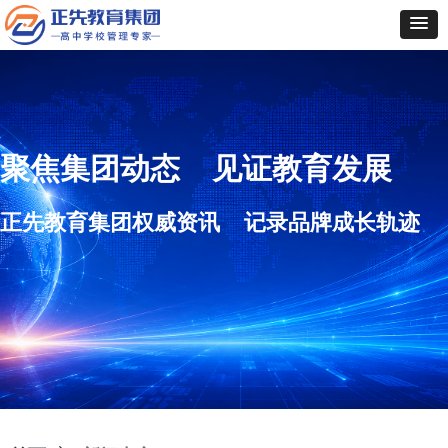
聚焦集团动态 见证教育发展
正先教育集团权威资讯 记录品牌成长轨迹