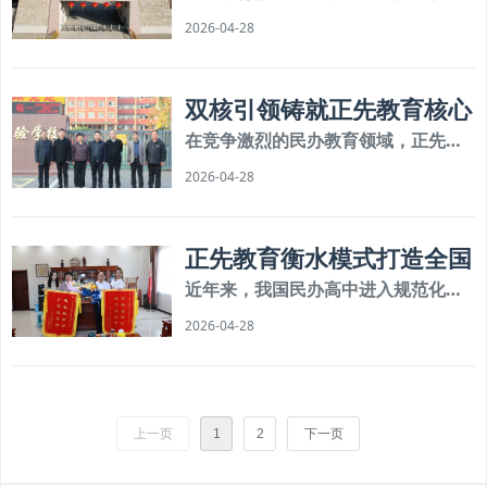
打破地域壁垒，让优质教育资源跨区
学校的引领。在廊坊大城县，廊坊王
2026-04-28
域共享，以实际行动践行教育均衡发
纪庄高级中学在正先教育集团与衡水
展使命，成为民办教育数字化转型标
志华实验中学强力赋能下，在董事长
双核引领铸就正先教育核心
杆。
董荣强 “办一所学校、亮一张名片、惠
竞争力
一方百姓” 的发展目标指引下，迅速崛
在竞争激烈的民办教育领域，正先教
起为大城教育新名片，以衡水系高品
育集团能快速崛起、跻身优质品牌行
2026-04-28
质办学，助力区域学子更好升学、更
列，核心秘诀在于构建 “德育铸魂、教
好成长，成为家长首选优质民办高
学固本” 双轮驱动战略。
正先教育衡水模式打造全国
中。
高中提质教育标杆
近年来，我国民办高中进入规范化、
品质化、数字化发展的新阶段。面对
2026-04-28
生源基础参差不齐、师资队伍稳定性
不足、管理体系松散等行业共性难
题，正先教育集团坚持长期主义办学
理念，以成熟可落地的衡水管理体系
上一页
1
2
下一页
为核心引擎，走出一条高质量、可持