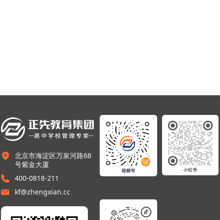
北京市海淀区万泉河路68
号紫金大厦
400-0818-211
kf@zhengxian.cc